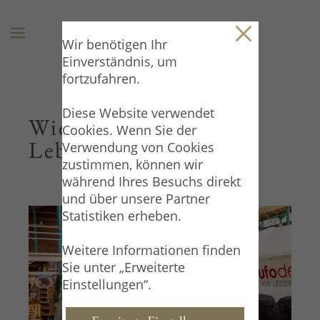
Wir benötigen Ihr
Einverständnis, um
fortzufahren.
Diese Website verwendet
Wie Trüffel in mein
Cookies. Wenn Sie der
Leben kamen...
Verwendung von Cookies
zustimmen, können wir
während Ihres Besuchs direkt
und über unsere Partner
Statistiken erheben.
Weitere Informationen finden
Sie unter „Erweiterte
Einstellungen“.