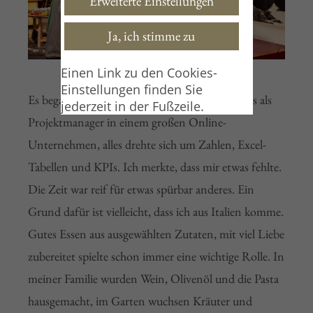
Erweiterte Einstellungen
Ja, ich stimme zu
Einen Link zu den Cookies-
Einstellungen finden Sie
Es begann vor zehn Jahren. Ich arbeitete damals als
jederzeit in der Fußzeile.
Projektmanager in einem großen Online-
Unternehmen, alles drehte sich um Zahlen, Excel-
Tabellen und KPIs. Ich merkte, dass mir etwas fehlte.
Die Zeit war reif für etwas spürbar anderes. Ein
Grund dafür ist vielleicht, dass ich aus Italien komme.
Gutes Essen aus ausgewählten Zutaten, mit viel Liebe
zubereitet spielte schon immer eine wichtige Rolle. In
meiner Familie wurden Wein, Olivenöl und die Pasta
hausgemacht, im Garten wuchsen Kräuter und