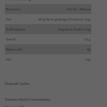
Brennwert
1565 kJ / 380 kcal
Fett
40,3g davon gesättigte Fettsäuren: 6,1g
Kohlenhydrate
0,4g davon Zucker: 0,1g
Eiweiß
3,5 g
Ballaststoffe
0g
Salz
1,6g
Herkunft: Italien
Verantwortliches Unternehmen: