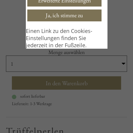
Erweiterte Einstellungen
Trüffelperlen
Ja, ich stimme zu
80g
21,00
€
*
Einen Link zu den Cookies-
21,00 €
Einstellungen finden Sie
262,5€/1000g
jederzeit in der Fußzeile.
Menge auswählen
In den Warenkorb
sofort lieferbar
Lieferzeit: 1-3 Werktage
Trüffelperlen