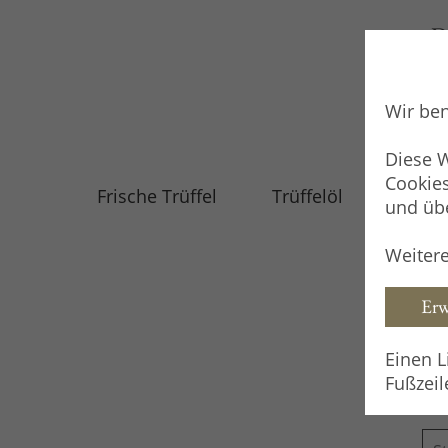
D
Wir ben
Diese 
Cookies
Frische Trüffel
Trüffelöl
Trüffe
und übe
Weitere
Erw
Einen L
Fußzeil