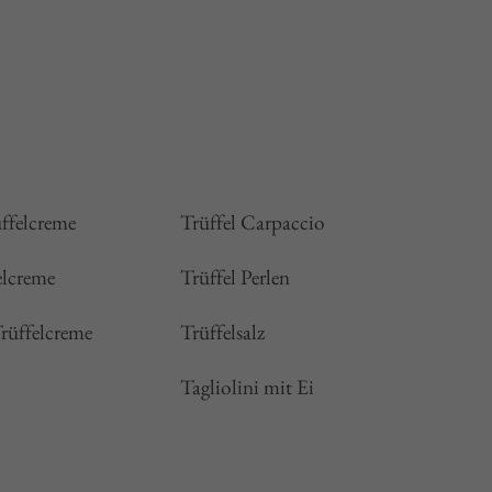
üffelcreme
Trüffel Carpaccio
elcreme
Trüffel Perlen
rüffelcreme
Trüffelsalz
Tagliolini mit Ei