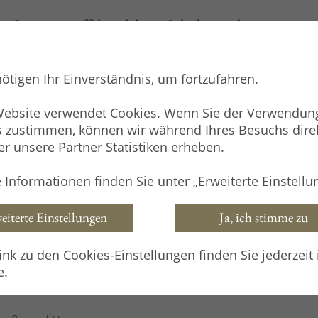
ie Sommertrüffel sind dieses Jahr besonders aromatisc
ötigen Ihr Einverständnis, um fortzufahren.
Website verwendet Cookies. Wenn Sie der Verwendun
 zustimmen, können wir während Ihres Besuchs dire
lbutter
Pasta
Trüffelcreme
Trüffel 
r unsere Partner Statistiken erheben.
 Informationen finden Sie unter „Erweiterte Einstellu
Kundenkonto erstellen
eiterte Einstellungen
Ja, ich stimme zu
ink zu den Cookies-Einstellungen finden Sie jederzeit 
e.