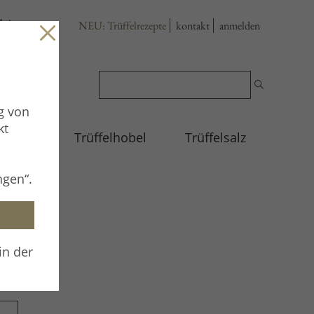
h!
NEU: Trüffelrezepte
kontakt
anmelden
g von
kt
im Glas
Trüffelhobel
Trüffelsalz
ngen“.
in der